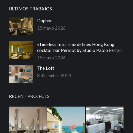
page
page
page
page
ULTIMOS TRABAJOS
opens
opens
opens
opens
in
in
in
in
Daphne
new
new
new
new
15 mayo 2026
window
window
window
window
«Timeless futurism» defines Hong Kong
cocktail bar Peridot by Studio Paolo Ferrari
15 mayo 2026
The Loft
8 diciembre 2023
RECENT PROJECTS