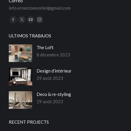
Correo
info.ernestomontiel@gmail.com
Trouvez nous sur :
La
La
La
La
page
page
page
page
ULTIMOS TRABAJOS
Facebook
X
YouTube
Instagram
s'ouvre
s'ouvre
s'ouvre
s'ouvre
The Loft
dans
dans
dans
dans
8 décembre 2023
une
une
une
une
nouvelle
nouvelle
nouvelle
nouvelle
Design d’intérieur
fenêtre
fenêtre
fenêtre
fenêtre
29 août 2023
Deco & re-styling
29 août 2023
RECENT PROJECTS