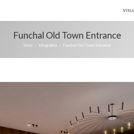
VISU
Funchal Old Town Entrance
Estás aquí:
Inicio
Infografias
Funchal Old Town Entrance