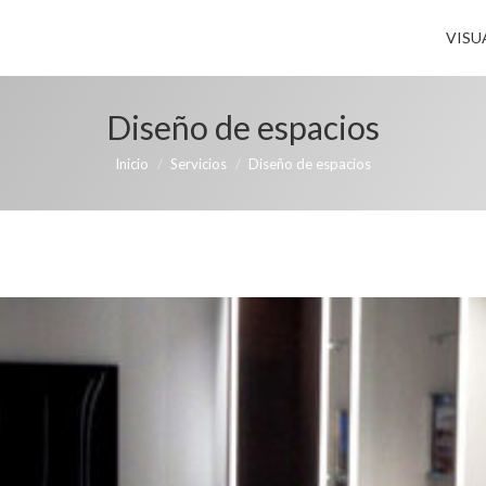
VISU
Diseño de espacios
Estás aquí:
Inicio
Servicios
Diseño de espacios