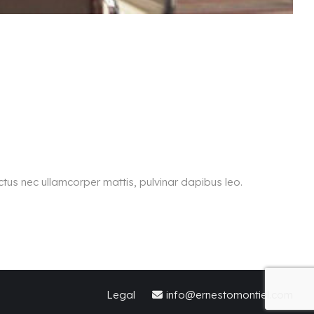
luctus nec ullamcorper mattis, pulvinar dapibus leo.
Legal
info@ernestomontiel.com