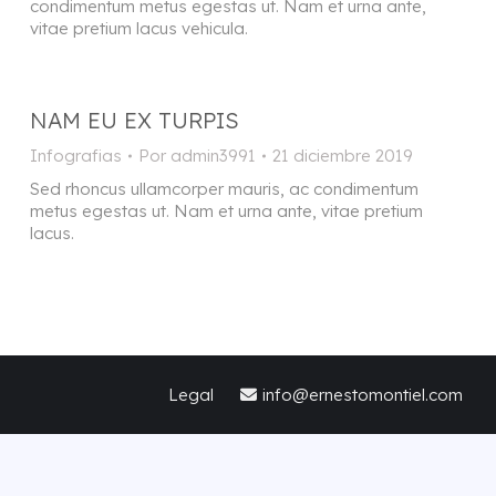
condimentum metus egestas ut. Nam et urna ante,
vitae pretium lacus vehicula.
NAM EU EX TURPIS
Infografias
Por
admin3991
21 diciembre 2019
Sed rhoncus ullamcorper mauris, ac condimentum
metus egestas ut. Nam et urna ante, vitae pretium
lacus.
Legal
info@ernestomontiel.com