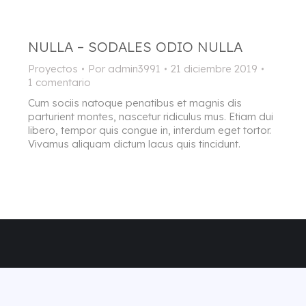
NULLA – SODALES ODIO NULLA
Proyectos
Por
admin3991
21 diciembre 2019
1 comentario
Cum sociis natoque penatibus et magnis dis
parturient montes, nascetur ridiculus mus. Etiam dui
libero, tempor quis congue in, interdum eget tortor.
Vivamus aliquam dictum lacus quis tincidunt.