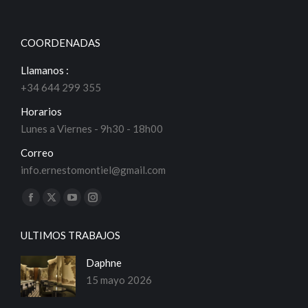
COORDENADAS
Llamanos :
+34 644 299 355
Horarios
Lunes a Viernes - 9h30 - 18h00
Correo
info.ernestomontiel@gmail.com
Encuéntranos en:
Facebook
X
YouTube
Instagram
page
page
page
page
ULTIMOS TRABAJOS
opens
opens
opens
opens
in
in
in
in
Daphne
new
new
new
new
15 mayo 2026
window
window
window
window