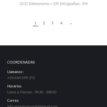
DCD Interiorismo + EM Infografías : EM
1
2
3
4
→
COORDENADAS
Llamanos :
+34 644 299 355
Horarios
Lunes a Viernes - 9h30 - 18h00
Correo
info.ernestomontiel@gmail.com