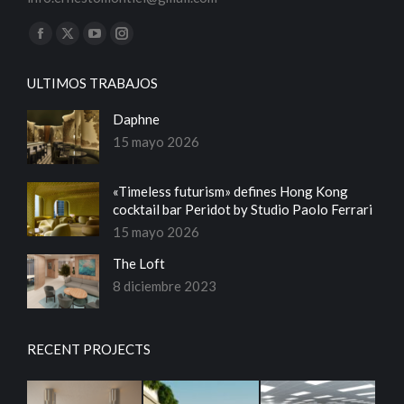
Encuéntranos en:
Facebook
X
YouTube
Instagram
page
page
page
page
ULTIMOS TRABAJOS
opens
opens
opens
opens
in
in
in
in
Daphne
new
new
new
new
15 mayo 2026
window
window
window
window
«Timeless futurism» defines Hong Kong
cocktail bar Peridot by Studio Paolo Ferrari
15 mayo 2026
The Loft
8 diciembre 2023
RECENT PROJECTS